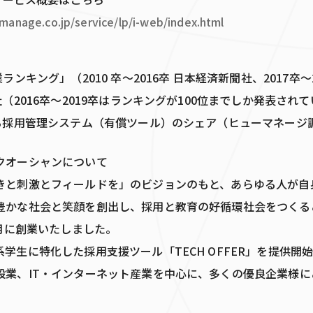
manage.co.jp/service/lp/i-web/index.html
ランキング」（2010 卒～2016卒 日本経済新聞社、2017卒～
社（2016卒～2019卒はランキングが100位までしか発表され
ける採用管理システム（有償ツール）のシェア（ヒューマネージ
クオーシャンについて
きと刺激とフィールドを」のビジョンのもと、あらゆる人が自
豊かな社会と笑顔を創出し、採用と教育の好循環社会をつくる
6月に創業いたしました。
学生に特化した採用支援ツール「TECH OFFER」を提供開
設業、IT・インターネット産業を中心に、多くの優良企業様に