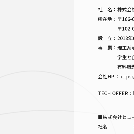
社 名：株式会
所在地：〒166
〒102-008
設 立：2018年
事 業：理工系専
学生と企業の出
有料職業紹介許可
会社HP：
https:
TECH OFFER：
■株式会社ヒュ
社名 ：株