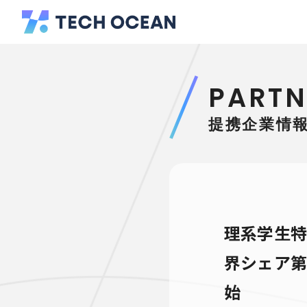
PARTN
提携企業情
理系学生特
界シェア第
始