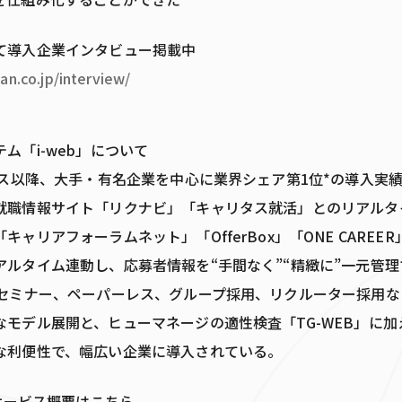
て導入企業インタビュー掲載中
an.co.jp/interview/
ム「i-web」について
リース以降、大手・有名企業を中心に業界シェア第1位*の導入実
就職情報サイト「リクナビ」「キャリタス就活」とのリアルタ
キャリアフォーラムネット」「OfferBox」「ONE CAREE
アルタイム連動し、応募者情報を“手間なく”“精緻に”一元管
bセミナー、ペーパーレス、グループ採用、リクルーター採用な
モデル展開と、ヒューマネージの適性検査「TG-WEB」に加え
な利便性で、幅広い企業に導入されている。
てサービス概要はこちら