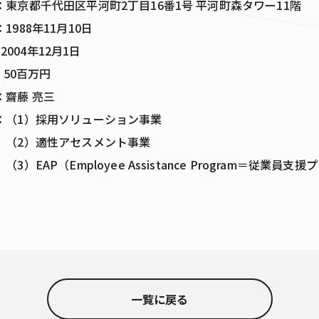
京都千代田区平河町2丁目16番1号 平河町森タワー11階
8年11月10日
4年12月1日
0百万円
：齋藤 亮三
（1）採用ソリューション事業
性アセスメント事業
mployee Assistance Program＝従業員支援
一覧に戻る