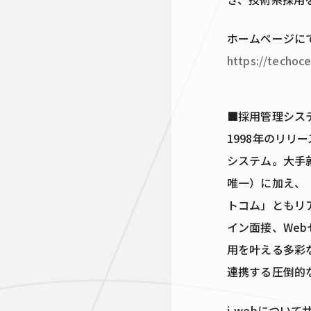
ホームページに
https://techoce
■採用管理システ
1998年のリ
システム。大手
唯一）に加え、「
トコム」ともリ
イン面接、We
用を叶える多彩な
連携する圧倒的
i-webについ