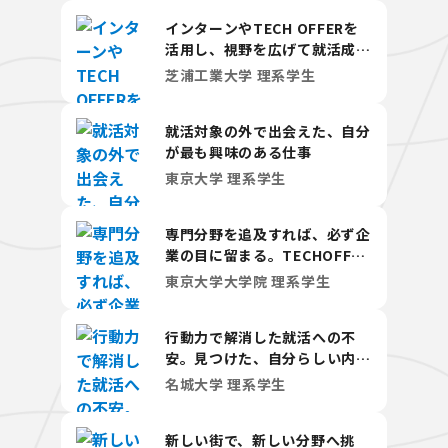
インターンやTECH OFFERを
活用し、視野を広げて就活成
功！
芝浦工業大学 理系学生
就活対象の外で出会えた、自分
が最も興味のある仕事
東京大学 理系学生
専門分野を追及すれば、必ず企
業の目に留まる。TECHOFFER
と2ヶ月間の就活。
東京大学大学院 理系学生
行動力で解消した就活への不
安。見つけた、自分らしい内定
への道。
名城大学 理系学生
新しい街で、新しい分野へ挑