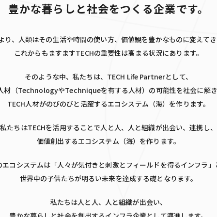
豊かな暮らしと
社会をつくる企業です。
により、人類はその生活や時間の使い方、価値観を豊かなものに変えて
これからもますますTECHの重要性は高まる状況にあります。
そのような中、私たちは、TECH Life Partnerとして、
H人材（TechnologyやTechniqueを有する人材）の可能性を社会に解
TECH人材がのびのびと活躍するエコシステム（海）を作ります。
私たちはTECHを活用することで人と人、人と組織が出会い、連携し、
価値創出するエコシステム（海）を作ります。
のエコシステムは「人々が気付きと刺激とフィールドを得るインフラ」
世界中の子供たちが明るい未来を達成する礎となります。
私たちは人と人、人と組織が出会い、
豊かな暮らしと社会を創出するインフラ企業として邁進します。