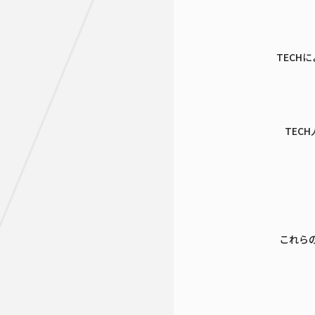
TECH
TEC
これら