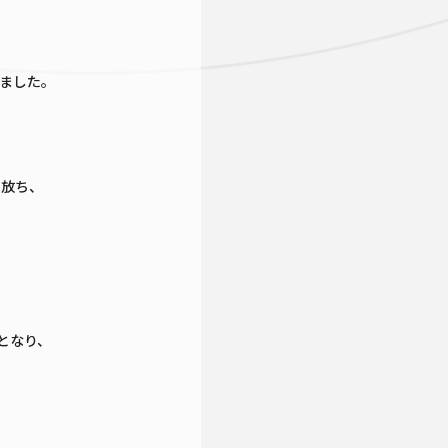
きました。
き放ち、
となり、